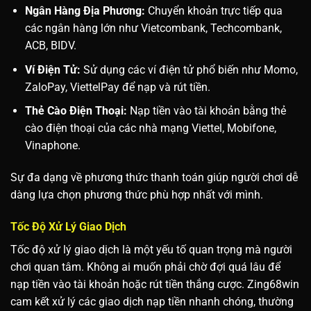
Ngân Hàng Địa Phương:
Chuyển khoản trực tiếp qua
các ngân hàng lớn như Vietcombank, Techcombank,
ACB, BIDV.
Ví Điện Tử:
Sử dụng các ví điện tử phổ biến như Momo,
ZaloPay, ViettelPay để nạp và rút tiền.
Thẻ Cào Điện Thoại:
Nạp tiền vào tài khoản bằng thẻ
cào điện thoại của các nhà mạng Viettel, Mobifone,
Vinaphone.
Sự đa dạng về phương thức thanh toán giúp người chơi dễ
dàng lựa chọn phương thức phù hợp nhất với mình.
Tốc Độ Xử Lý Giao Dịch
Tốc độ xử lý giao dịch là một yếu tố quan trọng mà người
chơi quan tâm. Không ai muốn phải chờ đợi quá lâu để
nạp tiền vào tài khoản hoặc rút tiền thắng cược. Zing68win
cam kết xử lý các giao dịch nạp tiền nhanh chóng, thường