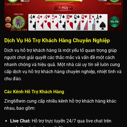
Dịch Vụ Hỗ Trợ Khách Hàng Chuyên Nghiệp
Dịch vụ hỗ trợ khách hàng là một yếu tố quan trọng giúp
người chơi giải quyết các thắc mắc và vấn đề một cách
nhanh chóng và hiệu quả. Một nhà cái uy tín sẽ luôn cung
cấp dịch vụ hỗ trợ khách hàng chuyên nghiệp, nhiệt tình và
chu đáo.
Các Kênh Hỗ Trợ Khách Hàng
Zing68win cung cấp nhiều kênh hỗ trợ khách hàng khác
nhau, bao gồm:
Live Chat:
Hỗ trợ trực tuyến 24/7 qua live chat trên