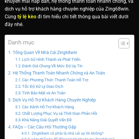
khuyến mãi hấp dẫn, hệ thống thanh toán nhanh chóng, và
dịch vụ hỗ trợ khách hàng chuyên nghiệp của Zing68win.
Cùng
tỷ lệ kèo
đi tìm hiểu chi tiết thông qua bài viết dưới
đây nhé.
Danh mục
Tổng Quan Về Nhà Cái Zing68win
Lịch Sử Hình Thành và Phát Triển
Đánh Giá Chung Về Mức Độ Uy Tín
Hệ Thống Thanh Toán Nhanh Chóng và An Toàn
Các Phương Thức Thanh Toán Hỗ Trợ
Tốc Độ Xử Lý Giao Dịch
Tính Bảo Mật và An Toàn
Dịch Vụ Hỗ Trợ Khách Hàng Chuyên Nghiệp
Các Kênh Hỗ Trợ Khách Hàng
Chất Lượng Phục Vụ và Thời Gian Phản Hồi
Khả Năng Giải Quyết Vấn Đề
FAQs – Các Câu Hỏi Thường Gặp
Zing68win có phải là nhà cái uy tín không?