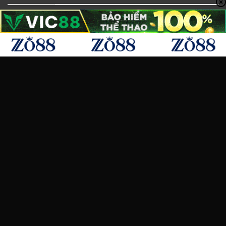
Chính Sách Bảo Mật
Điều Khoản Sử Dụng
Miễn Trừ Trách Nhiệm
Chơi có trách nhiệm
LIÊN HỆ
Website:
https://tylekeo.vin/
Địa chỉ: 89 Ng.73 P.Hoàng Ngân, Nhân Chính, Thanh
Xuân, Hà Nội, Việt Nam
Email:
tylekeo.vin@gmail.com
Phone: 0972944168