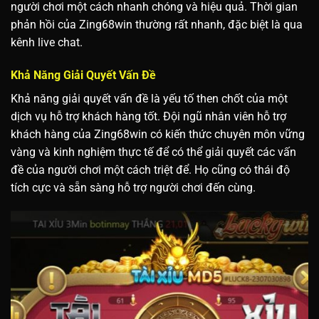
người chơi một cách nhanh chóng và hiệu quả. Thời gian
phản hồi của Zing68win thường rất nhanh, đặc biệt là qua
kênh live chat.
Khả Năng Giải Quyết Vấn Đề
Khả năng giải quyết vấn đề là yếu tố then chốt của một
dịch vụ hỗ trợ khách hàng tốt. Đội ngũ nhân viên hỗ trợ
khách hàng của Zing68win có kiến thức chuyên môn vững
vàng và kinh nghiệm thực tế để có thể giải quyết các vấn
đề của người chơi một cách triệt để. Họ cũng có thái độ
tích cực và sẵn sàng hỗ trợ người chơi đến cùng.