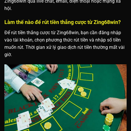
Zing68win qua live chat, email, điện thoại hoặc mạng xã
hội.
Làm thế nào để rút tiền thắng cược từ Zing68win?
Để rút tiền thắng cược từ Zing68win, bạn cần đăng nhập
vào tài khoản, chọn phương thức rút tiền và nhập số tiền
muốn rút. Thời gian xử lý giao dịch rút tiền thường mất vài
giờ.