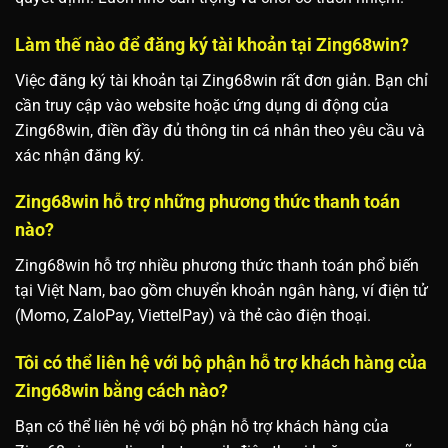
Làm thế nào để đăng ký tài khoản tại Zing68win?
Việc đăng ký tài khoản tại Zing68win rất đơn giản. Bạn chỉ
cần truy cập vào website hoặc ứng dụng di động của
Zing68win, điền đầy đủ thông tin cá nhân theo yêu cầu và
xác nhận đăng ký.
Zing68win hỗ trợ những phương thức thanh toán
nào?
Zing68win hỗ trợ nhiều phương thức thanh toán phổ biến
tại Việt Nam, bao gồm chuyển khoản ngân hàng, ví điện tử
(Momo, ZaloPay, ViettelPay) và thẻ cào điện thoại.
Tôi có thể liên hệ với bộ phận hỗ trợ khách hàng của
Zing68win bằng cách nào?
Bạn có thể liên hệ với bộ phận hỗ trợ khách hàng của