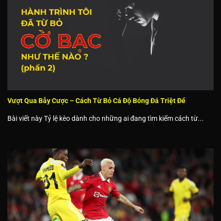
Vượt Qua Bẫy Cược – Cách Từ Bỏ Cá Độ Bóng Đá Triệt Để
Bài viết này Tỷ lệ kèo dành cho những ai đang tìm kiếm cách từ...