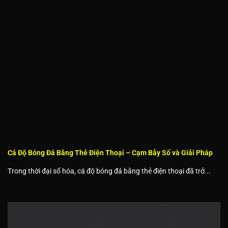
Cá Độ Bóng Đá Bằng Thẻ Điện Thoại – Cạm Bẫy Số và Giải Pháp
Trong thời đại số hóa, cá độ bóng đá bằng thẻ điện thoại đã trở...