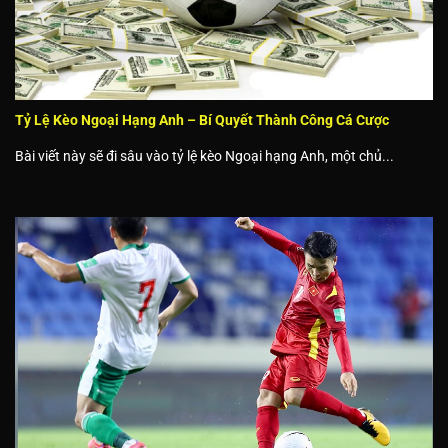
Tỷ Lệ Kèo Ngoại Hạng Anh – Bí Quyết Thành Công Cá Cược
Bài viết này sẽ đi sâu vào tỷ lệ kèo Ngoại hạng Anh, một chủ...