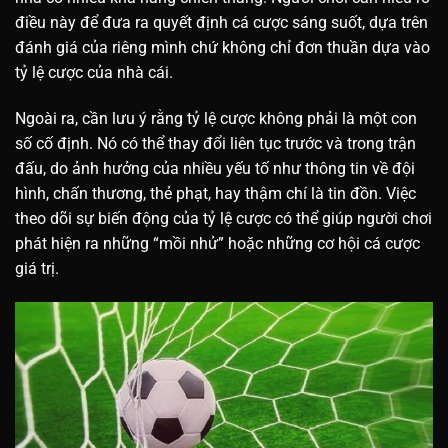
điều này để đưa ra quyết định cá cược sáng suốt, dựa trên
đánh giá của riêng mình chứ không chỉ đơn thuần dựa vào
tỷ lệ cược của nhà cái.
Ngoài ra, cần lưu ý rằng tỷ lệ cược không phải là một con
số cố định. Nó có thể thay đổi liên tục trước và trong trận
đấu, do ảnh hưởng của nhiều yếu tố như thông tin về đội
hình, chấn thương, thẻ phạt, hay thậm chí là tin đồn. Việc
theo dõi sự biến động của tỷ lệ cược có thể giúp người chơi
phát hiện ra những “mồi nhử” hoặc những cơ hội cá cược
giá trị.