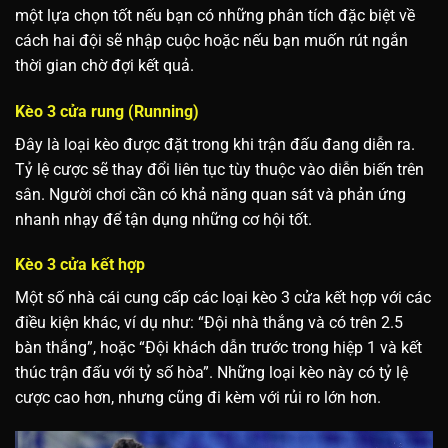
một lựa chọn tốt nếu bạn có những phân tích đặc biệt về
cách hai đội sẽ nhập cuộc hoặc nếu bạn muốn rút ngắn
thời gian chờ đợi kết quả.
Kèo 3 cửa rung (Running)
Đây là loại kèo được đặt trong khi trận đấu đang diễn ra.
Tỷ lệ cược sẽ thay đổi liên tục tùy thuộc vào diễn biến trên
sân. Người chơi cần có khả năng quan sát và phản ứng
nhanh nhạy để tận dụng những cơ hội tốt.
Kèo 3 cửa kết hợp
Một số nhà cái cung cấp các loại kèo 3 cửa kết hợp với các
điều kiện khác, ví dụ như: “Đội nhà thắng và có trên 2.5
bàn thắng”, hoặc “Đội khách dẫn trước trong hiệp 1 và kết
thúc trận đấu với tỷ số hòa”. Những loại kèo này có tỷ lệ
cược cao hơn, nhưng cũng đi kèm với rủi ro lớn hơn.