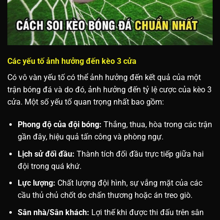
Các yếu tố ảnh hưởng đến kèo 3 cửa
Có vô vàn yếu tố có thể ảnh hưởng đến kết quả của một
trận bóng đá và do đó, ảnh hưởng đến tỷ lệ cược của kèo 3
cửa. Một số yếu tố quan trọng nhất bao gồm:
Phong độ của đội bóng:
Thắng, thua, hòa trong các trận
gần đây, hiệu quả tấn công và phòng ngự.
Lịch sử đối đầu:
Thành tích đối đầu trực tiếp giữa hai
đội trong quá khứ.
Lực lượng:
Chất lượng đội hình, sự vắng mặt của các
cầu thủ chủ chốt do chấn thương hoặc án treo giò.
Sân nhà/Sân khách:
Lợi thế khi được thi đấu trên sân