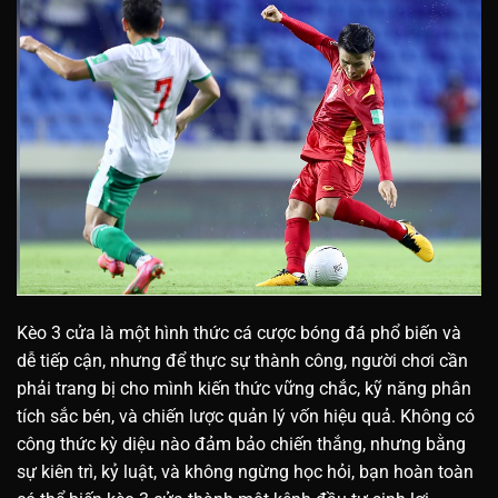
Kèo 3 cửa là một hình thức cá cược bóng đá phổ biến và
dễ tiếp cận, nhưng để thực sự thành công, người chơi cần
phải trang bị cho mình kiến thức vững chắc, kỹ năng phân
tích sắc bén, và chiến lược quản lý vốn hiệu quả. Không có
công thức kỳ diệu nào đảm bảo chiến thắng, nhưng bằng
sự kiên trì, kỷ luật, và không ngừng học hỏi, bạn hoàn toàn