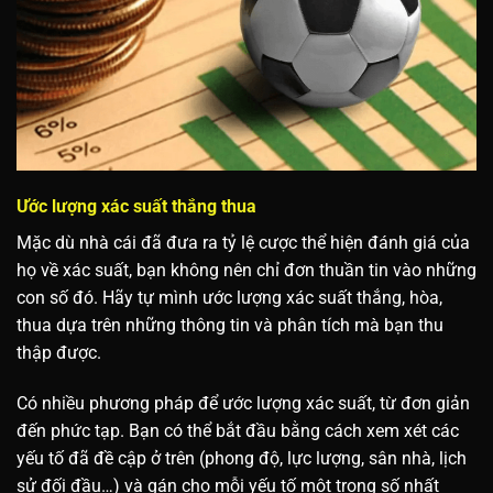
Ước lượng xác suất thắng thua
Mặc dù nhà cái đã đưa ra tỷ lệ cược thể hiện đánh giá của
họ về xác suất, bạn không nên chỉ đơn thuần tin vào những
con số đó. Hãy tự mình ước lượng xác suất thắng, hòa,
thua dựa trên những thông tin và phân tích mà bạn thu
thập được.
Có nhiều phương pháp để ước lượng xác suất, từ đơn giản
đến phức tạp. Bạn có thể bắt đầu bằng cách xem xét các
yếu tố đã đề cập ở trên (phong độ, lực lượng, sân nhà, lịch
sử đối đầu…) và gán cho mỗi yếu tố một trọng số nhất