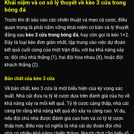
Khái niệm và cơ sở lý thuyết về kèo 3 cửa trong
bóng đá
Trước khi đi sâu vào các chiến thuật và mẹo cá cược, điều
quan trọng là phải nắm vững khái niệm cơ bản và lý thuyết
đằng sau
kèo 3 cửa trong bóng đá
, hay còn gọi là kèo 1×2.
Đây là loại kèo đơn giản nhất, tập trung vào việc dự đoán
kết quả cuối cùng của một trận đấu, với ba khả năng xảy
ra: đội chủ nhà thắng (1), hai đội hòa nhau (X), hoặc đội
khách thắng (2).
Bản chất của kèo 3 cửa
Về bản chất, kèo 3 cửa là một biểu hiện của kỳ vọng xác
suất. Nhà cái đưa ra tỷ lệ cược dựa trên đánh giá của họ về
khả năng xảy ra mỗi kết quả. Tỷ lệ cược càng thấp, nhà cái
càng tin rằng khả năng kết quả đó xảy ra càng cao. Ví dụ,
nếu đội chủ nhà được đánh giá cao hơn và có tỷ lệ cược
thấp hơn, điều này có nghĩa là nhà cái dự đoán đội chủ
nhà có nhiều khả năng chiến thắng. Người chơi cần hiểu rõ