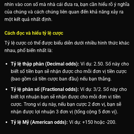
nhìn vào con số mà nhà cái đưa ra, bạn cần hiểu rõ ý nghĩa
của chúng và cách chúng liên quan đến khả năng xảy ra
một kết quả nhất định.
Cách đọc và hiểu tỷ lệ cược
Tỷ lệ cược có thể được biểu diễn dưới nhiều hình thức khác
nhau, phổ biến nhất là:
Tỷ lệ thập phân (Decimal odds):
Ví dụ: 2.50. Số này cho
biết số tiền bạn sẽ nhận được cho mỗi đơn vị tiền cược
(bao gồm cả tiền cược ban đầu) nếu bạn thắng.
Tỷ lệ phân số (Fractional odds):
Ví dụ: 3/2. Số này cho
biết lợi nhuận bạn sẽ nhận được cho mỗi đơn vị tiền
cược. Trong ví dụ này, nếu bạn cược 2 đơn vị, bạn sẽ
nhận được lợi nhuận 3 đơn vị (tổng cộng 5 đơn vị).
Tỷ lệ Mỹ (American odds):
Ví dụ: +150 hoặc -200.