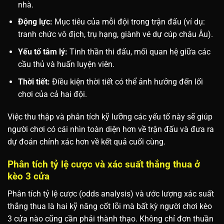
nhà.
Động lực:
Mục tiêu của mỗi đội trong trận đấu (ví dụ:
tranh chức vô địch, trụ hạng, giành vé dự cúp châu Âu).
Yếu tố tâm lý:
Tinh thần thi đấu, mối quan hệ giữa các
cầu thủ và huấn luyện viên.
Thời tiết:
Điều kiện thời tiết có thể ảnh hưởng đến lối
chơi của cả hai đội.
Việc thu thập và phân tích kỹ lưỡng các yếu tố này sẽ giúp
người chơi có cái nhìn toàn diện hơn về trận đấu và đưa ra
dự đoán chính xác hơn về kết quả cuối cùng.
Phân tích tỷ lệ cược và xác suất thắng thua ở
kèo 3 cửa
Phân tích tỷ lệ cược (odds analysis) và ước lượng xác suất
thắng thua là hai kỹ năng cốt lõi mà bất kỳ người chơi kèo
3 cửa nào cũng cần phải thành thạo. Không chỉ đơn thuần