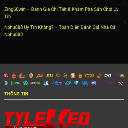
Zing68win – Đánh Giá Chi Tiết & Khám Phá Sân Chơi Uy
Tín
Nohu888 Uy Tín Không? – Toàn Diện Đánh Giá Nhà Cái
Nohu888
THÔNG TIN