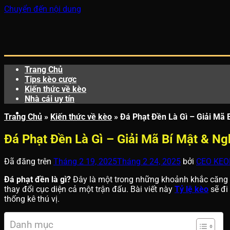
Chuyển đến nội dung
Trang Chủ
Tips kèo cược
Kiến thức về kèo
Nhà cái uy tín
Trang Chủ
»
Kiến thức về kèo
»
Đá Phạt Đền Là Gì – Giải Mã 
Đá Phạt Đền Là Gì – Giải Mã Bí Mật & Ng
Đã đăng trên
Tháng 2 19, 2025
Tháng 2 24, 2025
bởi
CEO KEO
Đá phạt đền là gì?
Đây là một trong những khoảnh khắc căng th
thay đổi cục diện cả một trận đấu. Bài viết này
Tỷ lệ kèo
sẽ đi
thống kê thú vị.
Danh mục