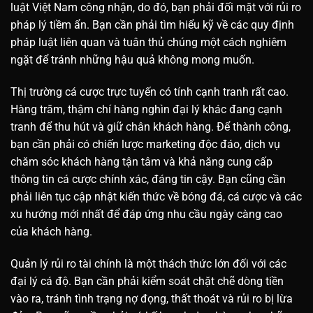
luật Việt Nam công nhận, do đó, bạn phải đối mặt với rủi ro
pháp lý tiềm ẩn. Bạn cần phải tìm hiểu kỹ về các quy định
pháp luật liên quan và tuân thủ chúng một cách nghiêm
ngặt để tránh những hậu quả không mong muốn.
Thị trường cá cược trực tuyến có tính cạnh tranh rất cao.
Hàng trăm, thậm chí hàng nghìn đại lý khác đang cạnh
tranh để thu hút và giữ chân khách hàng. Để thành công,
bạn cần phải có chiến lược marketing độc đáo, dịch vụ
chăm sóc khách hàng tận tâm và khả năng cung cấp
thông tin cá cược chính xác, đáng tin cậy. Bạn cũng cần
phải liên tục cập nhật kiến thức về bóng đá, cá cược và các
xu hướng mới nhất để đáp ứng nhu cầu ngày càng cao
của khách hàng.
Quản lý rủi ro tài chính là một thách thức lớn đối với các
đại lý cá độ. Bạn cần phải kiểm soát chặt chẽ dòng tiền
vào ra, tránh tình trạng nợ đọng, thất thoát và rủi ro bị lừa