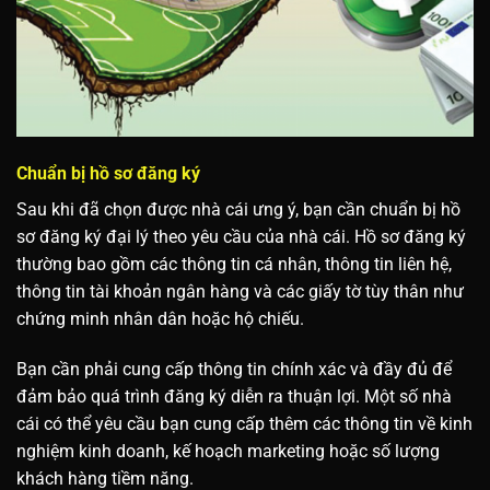
Chuẩn bị hồ sơ đăng ký
Sau khi đã chọn được nhà cái ưng ý, bạn cần chuẩn bị hồ
sơ đăng ký đại lý theo yêu cầu của nhà cái. Hồ sơ đăng ký
thường bao gồm các thông tin cá nhân, thông tin liên hệ,
thông tin tài khoản ngân hàng và các giấy tờ tùy thân như
chứng minh nhân dân hoặc hộ chiếu.
Bạn cần phải cung cấp thông tin chính xác và đầy đủ để
đảm bảo quá trình đăng ký diễn ra thuận lợi. Một số nhà
cái có thể yêu cầu bạn cung cấp thêm các thông tin về kinh
nghiệm kinh doanh, kế hoạch marketing hoặc số lượng
khách hàng tiềm năng.