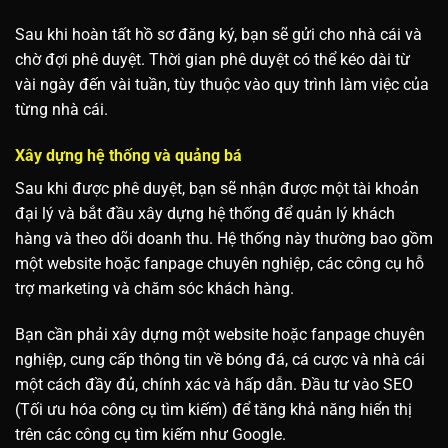
Sau khi hoàn tất hồ sơ đăng ký, bạn sẽ gửi cho nhà cái và
chờ đợi phê duyệt. Thời gian phê duyệt có thể kéo dài từ
vài ngày đến vài tuần, tùy thuộc vào quy trình làm việc của
từng nhà cái.
Xây dựng hệ thống và quảng bá
Sau khi được phê duyệt, bạn sẽ nhận được một tài khoản
đại lý và bắt đầu xây dựng hệ thống để quản lý khách
hàng và theo dõi doanh thu. Hệ thống này thường bao gồm
một website hoặc fanpage chuyên nghiệp, các công cụ hỗ
trợ marketing và chăm sóc khách hàng.
Bạn cần phải xây dựng một website hoặc fanpage chuyên
nghiệp, cung cấp thông tin về bóng đá, cá cược và nhà cái
một cách đầy đủ, chính xác và hấp dẫn. Đầu tư vào SEO
(Tối ưu hóa công cụ tìm kiếm) để tăng khả năng hiển thị
trên các công cụ tìm kiếm như Google.