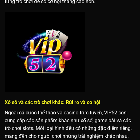
từng trò chơi để có cơ hội thắng cao hơn.
Xổ số và các trò chơi khác: Rủi ro và cơ hội
Ngoài cá cược thể thao và casino trực tuyến, VIP52 còn
cung cấp các sản phẩm khác như xổ số, game bài và các
trò chơi slots. Mỗi loại hình đều có những đặc điểm riêng,
mang đến cho người chơi những trải nghiệm khác nhau.