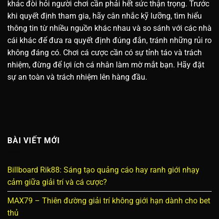
khác đòi hỏi người chơi cần phải hết sức thận trọng. Trước
khi quyết định tham gia, hãy cân nhắc kỹ lưỡng, tìm hiểu
thông tin từ nhiều nguồn khác nhau và so sánh với các nhà
cái khác để đưa ra quyết định đúng đắn, tránh những rủi ro
không đáng có. Chơi cá cược cần có sự tỉnh táo và trách
nhiệm, đừng để lợi ích cá nhân làm mờ mắt bạn. Hãy đặt
sự an toàn và trách nhiệm lên hàng đầu.
BÀI VIẾT MỚI
Billboard Rik88: Sáng tạo quảng cáo hay ranh giới nhạy
cảm giữa giải trí và cá cược?
MAX79 – Thiên đường giải trí không giới hạn dành cho bet
thủ