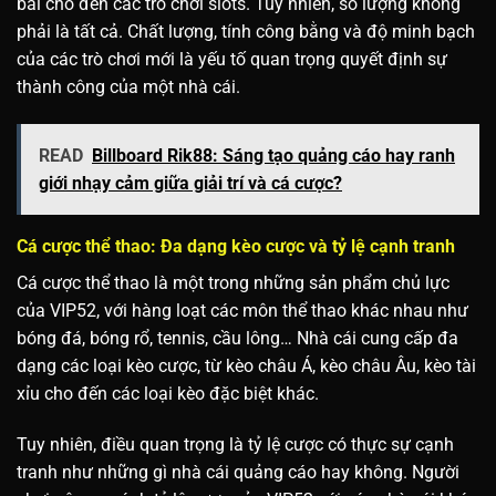
bài cho đến các trò chơi slots. Tuy nhiên, số lượng không
phải là tất cả. Chất lượng, tính công bằng và độ minh bạch
của các trò chơi mới là yếu tố quan trọng quyết định sự
thành công của một nhà cái.
READ
Billboard Rik88: Sáng tạo quảng cáo hay ranh
giới nhạy cảm giữa giải trí và cá cược?
Cá cược thể thao: Đa dạng kèo cược và tỷ lệ cạnh tranh
Cá cược thể thao là một trong những sản phẩm chủ lực
của VIP52, với hàng loạt các môn thể thao khác nhau như
bóng đá, bóng rổ, tennis, cầu lông… Nhà cái cung cấp đa
dạng các loại kèo cược, từ kèo châu Á, kèo châu Âu, kèo tài
xỉu cho đến các loại kèo đặc biệt khác.
Tuy nhiên, điều quan trọng là tỷ lệ cược có thực sự cạnh
tranh như những gì nhà cái quảng cáo hay không. Người