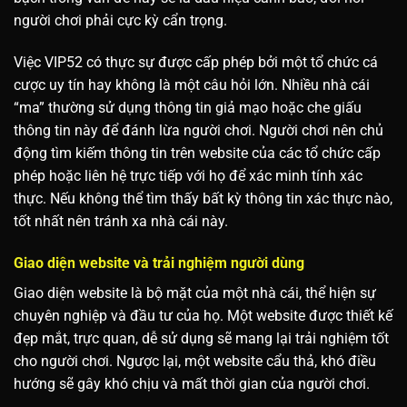
người chơi phải cực kỳ cẩn trọng.
Việc VIP52 có thực sự được cấp phép bởi một tổ chức cá
cược uy tín hay không là một câu hỏi lớn. Nhiều nhà cái
“ma” thường sử dụng thông tin giả mạo hoặc che giấu
thông tin này để đánh lừa người chơi. Người chơi nên chủ
động tìm kiếm thông tin trên website của các tổ chức cấp
phép hoặc liên hệ trực tiếp với họ để xác minh tính xác
thực. Nếu không thể tìm thấy bất kỳ thông tin xác thực nào,
tốt nhất nên tránh xa nhà cái này.
Giao diện website và trải nghiệm người dùng
Giao diện website là bộ mặt của một nhà cái, thể hiện sự
chuyên nghiệp và đầu tư của họ. Một website được thiết kế
đẹp mắt, trực quan, dễ sử dụng sẽ mang lại trải nghiệm tốt
cho người chơi. Ngược lại, một website cẩu thả, khó điều
hướng sẽ gây khó chịu và mất thời gian của người chơi.