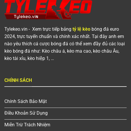
Tylekeo.vin - Xem trực tiếp bảng
tỷ lệ kèo
bóng đá euro
2024, trực tuyến chuẩn và chính xác nhất. Tại đây anh em
nào yêu thích cá cược bóng đá có thể xem đầy đủ các loại
kèo bóng đá như: Kèo châu á, kèo ma cao, kèo châu Âu,
kèo tài xỉu, kèo hiệp 1, …
CHÍNH SÁCH
Chính Sách Bảo Mật
Điều Khoản Sử Dụng
Miễn Trừ Trách Nhiệm