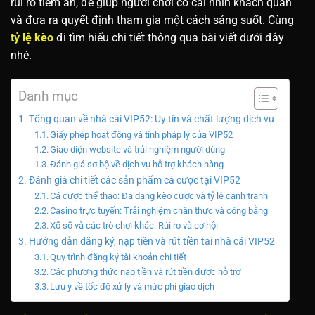
rủi ro tiềm ẩn, để giúp người chơi có cái nhìn khách quan
và đưa ra quyết định tham gia một cách sáng suốt. Cùng
tỷ lệ kèo
đi tìm hiểu chi tiết thông qua bài viết dưới đây
nhé.
Danh mục
Tổng quan về nhà cái VIP52: Uy tín và chất lượng dịch vụ
Giấy phép hoạt động và tính pháp lý của VIP52
Giao diện website và trải nghiệm người dùng
Đánh giá sơ bộ về dịch vụ hỗ trợ khách hàng
Đánh giá chi tiết các sản phẩm cá cược tại VIP52
Cá cược thể thao: Đa dạng kèo cược và tỷ lệ cạnh tranh
Casino trực tuyến: Trải nghiệm chân thực và công bằng
Xổ số và các trò chơi khác: Rủi ro và cơ hội
Hướng dẫn đăng ký, nạp tiền và rút tiền tại nhà cái VIP52
Quy trình đăng ký tài khoản chi tiết
Các phương thức nạp tiền và rút tiền được hỗ trợ
Lưu ý về tốc độ xử lý và mức phí giao dịch